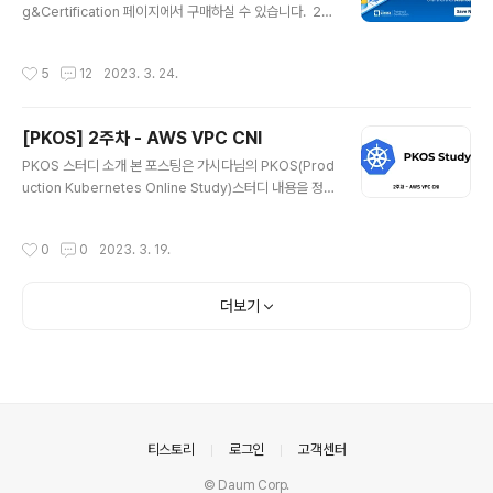
환경에서 사용할 수 있는 컨테이너 이미지 저장소 Harbor
g&Certification 페이지에서 구매하실 수 있습니다. 20
는 2020년 CNCF를 졸업한 프로젝트다. 운영 레벨에서
23년 3월 현재 기준으로 쿠버네티스 시험 가격은 다음과
RBA..
같습니다.CKA, CKAD, CKS: $395KCNA: $250KCS
작성시간
5
12
2023. 3. 24.
A: $250 (현재 정식 오픈 전 베타테스터 모집중) 아무리
재시험 기회(Retake)가 포함되어 있는 가격이라고 해도
너무 비싸기 때문에🥲 할인받는 방법을 알아두시면 좋습니
[PKOS] 2주차 - AWS VPC CNI
다.오늘 마침 쿠버네티스 유저 그룹 오픈카톡방에서 할인
글 내용
프로모션 이야기가 나와서 정리해보았습니다. ◼︎상시 할
PKOS 스터디 소개 본 포스팅은 가시다님의 PKOS(Prod
인devopscube이유는 모르겠지만 비회원도 상시 15%
uction Kubernetes Online Study)스터디 내용을 정
할인을 받게 해주는 프로모션 페이지입니다.https://dev
리한 것이다. 이번 PKOS 스터디는 스터디, 스터디 노션 자
opscube.com/kubernetes-c..
료, 과제(본 포스팅) 모두 책 내용을 기반으로 진행한다. A
작성시간
0
0
2023. 3. 19.
WS VPC CNI 소개 쿠버네티스 CNI란? Container Net
work Interface. 쿠버네티스의 네트워크 환경을 구성하
는 역할을 맡는다. CNCF 프로젝트인 CNI는 Linux 컨테
더보기
이너에서 네트워크 인터페이스를 구성하기 위한 플러그인
을 작성하기 위한 사양 및 라이브러리와 지원되는 여러 플
러그인으로 구성됩니다. CNI는 '컨테이너의 네트워크 연결
성'과 '컨테이너 삭제 시 할당된 리소스 제거'에만 관심이
있습니다. 출처: https://gith..
의안내
티스토리
로그인
고객센터
© Daum Corp.