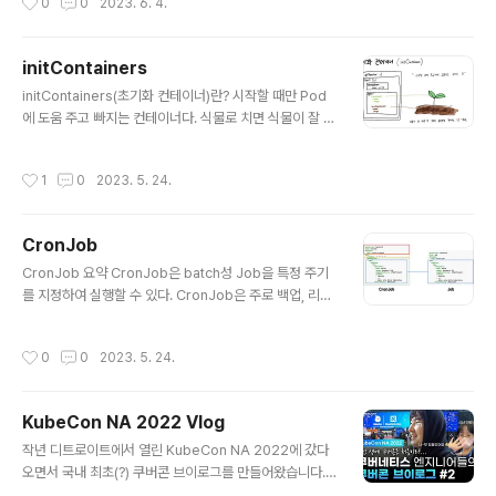
0
0
2023. 6. 4.
작업이 끝나면 Job은 Completions로 Pod는 Status
가 Completed로 남는다. Deployment Job 공통점 P
od를 생성하여 원하는 작업을 수행한다 목적 Running한
initContainers
상태의 Pod 개수를 유지하는 것 작업 후 Pod가 종료되는
글 내용
것 initContainer가 Pod 단위로 기동 단계 초반에 1회성
initContainers(초기화 컨테이너)란? 시작할 때만 Pod
작업을 한다면, Job은 워크로드 중간에 1회성으로 batch
에 도움 주고 빠지는 컨테이너다. 식물로 치면 식물이 잘 자
작업을 한다. Job의 restartPolicy는 Never 혹은 OnF
랄 수 있도록 도와주는 흙 역할을 한다. initContainers장
ailure 만..
점 - 최소한의 리소스로 잘 돌아가는 애플리케이션을 설계
작성시간
1
0
2023. 5. 24.
할 수 있다. - 예를 들어 initContainers에서 미리 git 레
파지토리를 git pull 로 받아두면, 메인 컨테이너에서는 git
레파지토리가 이미 있다는 전제 하에 로직을 진행할 수 있
CronJob
다. initContainers특징 - initContainers는 항상 완료
글 내용
(Completed)를 목표로 실행된다. - 하나의 파드에 initC
CronJob 요약 CronJob은 batch성 Job을 특정 주기
ontainers가 여러개 있을 경우 - kubelet은 각 initCont
를 지정하여 실행할 수 있다. CronJob은 주로 백업, 리포
ainers를 한번에 하나씩 실행한다. - 하나..
트 생성 등의 정기적 작업을 수행하기 위해 사용된다. Cro
nJob은 크론 스케쥴 문법을 따른다. CronJob의 JobTe
작성시간
0
0
2023. 5. 24.
mplate는 Job과 동일하다 그림으로 보는 CronJob ma
nifest CronJob의 manifest파일 구조 CronJob의 Jo
b template은 Job과 동일하다 CronJob 특징 .spec.
KubeCon NA 2022 Vlog
schedule (크론 스케줄) CronJob은 크론 스케쥴 문법
글 내용
을 따른다. .spec.startingDeadlineSeconds (시작 기
작년 디트로이트에서 열린 KubeCon NA 2022에 갔다
한) 원래 CronJob이 실행해야 하는 시각으로부터 '시작
오면서 국내 최초(?) 쿠버콘 브이로그를 만들어왔습니다.
기한'(초단위)까지는 봐준다는 뜻이다. 예시 : 매시..
그리고 저는 브이로그에서 기획, 감독, 나레이션을 맡았습