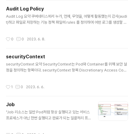
Audit Log Policy
글 내용
Audit Log 요약 쿠버네티스에서 누가, 언제, 무엇을, 어떻게 활동했는지 감사(audi
t)하고 파일로 저장하는 기능 정책 파일에 rules 를 정의하여 어떤 로그를 생성할 지
필터링을 걸 수 잇다. Audit Logging기능을 활성화하려면, 정책 파일을 정의하고,
외부 저장소에 백엔드를 정의해야 한다. Audit Log 만드는 법 이하 내용은 공식 문
작성시간
0
0
2023. 6. 8.
서의 &#39;이벤트를 파일 시스템에 기록하는 로그 백엔드&#39;항목을 정리한 것
이다. https://kubernetes.io/docs/tasks/debug/debug-cluster/audit/#l
og-backend 1단계: Audit Policy 정의하기 Audit Policy의 rules 필드는 필수
securityContext
로 지정되어야 한다. vi /etc/kubern..
글 내용
securityContext 요약 SecurityContext는 Pod와 Container를 위해 보안 설
정을 정의하는 항목이다. securityContext 항목 Discretionary Access Cont
rol: UID, GID를 기반으로 파일에 접근 권한을 가지는 사용자(runAsUser) 그룹(f
sGroup)을 설정할 수 있다. Linux Capabilities: Root 사용자에게 모든 권한을
작성시간
1
0
2023. 6. 6.
부여하는 대신, 프로세스에 일부 권한을 부여한다. readOnlyRootFilesystem:
컨테이너의 루트 파일 시스템을 읽기 전용으로 마운트한다. allowPrivilegeEscal
ation: 프로세스가 상위 프로세스보다 더 많은 권한을 얻을 수 있는지 여부를 제어한
Job
다. 그 외 securityCont..
글 내용
"Job 리소스는 일반 Pod처럼 항상 실행되고 있는 서비스
프로세스가 아닌 한번 실행되고 완료가 되는 일괄처리 프
로세스용으로 만들어졌습니다." - 책 194p Deployemt
처럼 Pod를 생성해서 원하는 작업을 수행하는 건 같으나,
작성시간