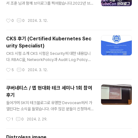
서 조훈 님과 함께 브이로그를 찍어왔습니다.2022년 브이
초, 근데 이제 영어가 좀 낯설은.. 1. 쿠버네티스 기초KCN
로그가 참관객 시점이었다면,2023년 브이로그는 발표자
A는 시험 홈페이지에 명시되어 있다시피 핸즈온 시험이..
시점이라는게 조금 다릅니다.1편: Native Cloud Rejeks
작성시간
0
0
2024. 3. 12.
참여, 쿠버콘 Day1(체크인+발표 장소 체크)2편: 쿠버콘
Day2(CNCF 앰버서더 조찬 모임, Keycloak contribe
st 세션, 쿠버네티스 자격증 부스 후기)3편: 쿠버콘 Day3
CKS 후기 (Certified Kubernetes Sec
(발표 당일)부디 재밌게 봐주시면 감사하겠습니다. 1편N
urity Specialist)
ative Cloud Rejeks참여쿠버콘 Day1체크인발표 장소
글 내용
체크 2편쿠버콘 Day2CNCF 앰버서더 조찬 모임Keycl
CKS 시험 소개 CKS 시험은 Security에 대한 내용입니
oak contribest 세션쿠버네티스 자격증 부스 후기) 3편
다. RBAC을, NetworkPolicy과 Audit Log Policy를
쿠버콘 Day3발표부스투어Aft..
어떻게 구성하는게 보안적으로 안전한지, 보안 관련 플러
작성시간
5
0
2024. 3. 12.
그인들을 어떻게 enable할 수 있는지에 대해서 다룹니다.
보안 시험이라서, 시험중에 trivy, falco 등 보안 오픈소스
Docs에 접근이 가능하다는 점이 특징입니다. 자세한 내용
쿠버네티스 / 앱 현대화 테크 세미나 1회 참여
은 시험 범위를 참고하세요. CKS 공식 홈페이지: https://t
후기
raining.linuxfoundation.org/certification/certifie
글 내용
d-kubernetes-security-specialist/ CKS 시험 범
들어가며 SK의 테크블로그로 유명한 Devocean에서 가
위: https://github.com/cncf/curriculum CKS 시험
열린다는 소식을 들었습니다. 아주 많은 분들이 신청하셔
가이드 : https..
서 사전 등록자 중 추첨으로 참석자를 선정하신다고 하셔
작성시간
1
0
2024. 2. 29.
서 마음을 내려놓고 있었는데, 감사히도 운 좋게 추첨에 당
첨되어서 오후에 반차 내고 다녀왔습니다. 세미나 참여 후
기에 발표 내용을 요약해서 적는 것 보다는 관련 자료들을
Distroless image