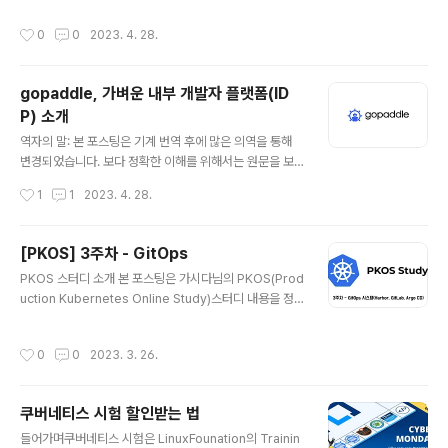
니다. 1. 쿠버콘 브이로그의 기획의도를 한문장으로 요약하
작성시간
0
0
2023. 4. 28.
면, "쿠버콘이 궁금하신 분들에겐 현장감을, 쿠버콘에 가실
분들에겐 정보를 드리자!"입니다. 쿠버네티스에 관심 있는
분들이 즐겁게 보실 수 있는 브이로그가 되었으면 좋겠습
gopaddle, 가벼운 내부 개발자 플랫폼(ID
니다🙈 2. 쿠버콘 브이로그 1편에는 정보성 위주 콘텐츠
P) 소개
를, 쿠버콘 브이로그 2편에는 더 긴 부스투어와 메인테이
글 내용
너와의 소통 등 더 자세한 현장감을 담아보았습니다. 3. 첫
역자의 말: 본 포스팅은 기계 번역 후에 많은 의역을 통해
인사 때 손발이 사라질 것 같은 어색함 죄송합니다.. 최대한
변경되었습니다. 보다 정확한 이해를 위해서는 원문을 보
밝음을 영끌한건데, 밝음은 찾아볼 수 없고 멘붕만 있네요
는 것이 좋습니다. 원본 포스팅 : https://medium.com/
작성시간
1
1
2023. 4. 28.
😂 1편 2편
@vinothiniraju/streamlining-kubernetes-deploy
ment-with-ready-built-developer-platform-5b
a0cbb4facf Streamlining Kubernetes Deployme
[PKOS] 3주차 - GitOps
nt with Ready-Built Developer Platform In toda
글 내용
PKOS 스터디 소개 본 포스팅은 가시다님의 PKOS(Prod
y’s fast-paced, ever-changing business landsc
uction Kubernetes Online Study)스터디 내용을 정
ape, the ability to quickly and efficiently develo
리한 것이다. 이번 PKOS 스터디는 스터디, 스터디 노션 자
p new applications is cr..
료, 과제(본 포스팅) 모두 책 내용을 기반으로 진행한다. 스
작성시간
0
0
2023. 3. 26.
터디 3주차 소개 이번 3주차에서는 GitOps에서 쓰이는,
Harbor, ArgoCD, GitLab에 대해 배운다. 그림으로 나
타내면 다음과 같다. 그림 출처: 실습 환경 배포 kops-ec
쿠버네티스 시험 할인받는 법
2 : 배스천용(t3.small) control-plane : 마스터노드 no
글 내용
de1 : 워커노드 noed2 : 워커노드 Harbor 온프레미스
들어가며쿠버네티스 시험은 LinuxFounation의 Trainin