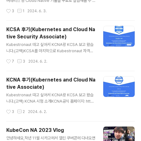
화하여 자동차 제조업체들은 '사망자 0 달성'이라는 챌린
버네티스 등 Cloud Native 기술을 무료로 실습해볼 수 있
지가 생김. - 고수준의 자율주행(L4수준)을 달성하는 목표
는 사이트입니다.(killer.sh 아닙니다!) 홈페이지에 들어가
작성시간
3
1
2024. 6. 3.
연도가 점점 뒤로 밀리고 있음. - 압박이 큰 상황에서..
보시면, 쿠버네티스 말고도 다양한 오픈소스들을 웹브라우
저 환경에서 실습해볼 수 있습니다.- Killercoda 홈페이
지: https://killercoda.com/ Killercoda에 Creator
KCSA 후기(Kubernetes and Cloud Na
신청하기Creator로 신청하면, 실습 환경을 구성할 수
tive Security Associate)
도 있다는 사실을 알게 되어 관련 링크를 공유드립니다.- C
글 내용
reator 신청하기 : https://killercoda.com/creator
Kubestronaut 따고 싶어서 KCNA랑 KCSA 보고 왔습
s - 구성 가능한 실습환경 예시 : https://killercoda.co
니다.(고백)KCSA를 마지막으로 Kubestronaut 자격요
m/examples Killercoda의 ..
건을 충족하게 되었습니다. KCSA 시험 소개KCSA공식
작성시간
7
3
2024. 6. 2.
홈페이지: https://training.linuxfoundation.org/certi
fication/kubernetes-and-cloud-native-security
-associate-kcsa/ KCSA시험 범위: https://github.c
KCNA 후기(Kubernetes and Cloud Na
om/cncf/curriculum KCSA 시험 후기(주관적)KCSA
tive Associate)
시험범위 도메인은 아래 여섯개입니다. 22% - Kuberne
글 내용
tes Cluster Component Security22% - Kubernet
Kubestronaut 따고 싶어서 KCNA랑 KCSA 보고 왔습
es Security Fundamentals16% - Platform..
니다.(고백) KCNA 시험 소개KCNA공식 홈페이지: http
s://training.linuxfoundation.org/certification/kub
작성시간
3
2
2024. 6. 2.
ernetes-cloud-native-associate/KCNA시험 범위:
https://github.com/cncf/curriculum KCNA시험 FA
Q: https://docs.linuxfoundation.org/tc-docs/cert
KubeCon NA 2023 Vlog
ification/frequently-asked-questions-kcnaKCN
글 내용
안녕하세요,작년 11월 시카고에서 열린 쿠버콘에 다녀오면
A 시험 후기한줄 요약 : 쿠버 기초, 클라우드 네이티브 기