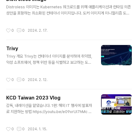
링크해두는 게 더 좋을 것 같아 후기를 링크 모음으로 갈무
글 내용
Distroless 이미지는 Kubernetes 워크로드를 위해 애플리케이션과 런타임 의존
리합니다 :) 좋은 세미나 기획해주신 관계자 분들, 후원사
성만을 포함하는 최소화된 컨테이너 이미지입니다. 도커 이미지계 미니멀리즘 도둑:
분들, 발표 준비해주신 연사자분들 감사드립니다. 행사 개
들어와도 뭘 할 수 있는게 없네.. Shell이 없으므로 ENTRYPOINT 명령어로 있
요 제목: 쿠버네티스 / 앱 현대화 테크 세미나 "당신은 Kub
는 것 없는 것 애플리케이션에 필요한 최소한의 Binary code (표준 Linux 배포판
ernetes를 어떻게 설치/관리하고 계시나요?" 일시 : 202
작성시간
0
0
2024. 2. 17.
에 있지만 애플리케이션에는 불필요한) 패키지 관리자 직접적인 종속성(라이브러리,
4년 2월 28일 수요일 오후 1시 30분 ~ 5시 장소 : SKT/
모듈) Shell, 기타 프로그램 (필요한 경우)최소한의 런타임 불필요한 구성 요소를 최
SKP 판..
소화하여 공격자의 악용 가능성을 크게 줄인다. “런타임 컨테이너의 내용을 앱에 꼭
Trivy
필요한 내용으로 제한하는 것은 수년 동안 프로덕션에서 컨테이너를 사용해 온 Goo
글 내용
gle 및 기타 기술 대기업이 ..
Trivy 개요 Trivy는 컨테이너 이미지를 분석하여 취약점,
악성 소프트웨어, 정책 위반 등을 식별하고 보고하는 도구
이다. Container Images, Git Repositories, Filesys
tem 같은 항목들을 스캐닝 하고, 문제점을 빠르게 요약해
작성시간
0
0
2024. 2. 12.
서 보여준다. Kubernetes 대시보드, Aqua 대시보드 등
GUI로 확인 가능하다. Trivy 실행하기 # 기본 시행 명령
어 $ trivy {image 이름} # 특정 수준만 체크하기 정의
KCD Taiwan 2023 Vlog
$trivy repo --quiet --severity CRITICAL {image
글 내용
이름} # 기본 시행 명령어 trivy {image 이름} # 특정 수
감독, 내레이션을 맡았습니다. 1편: 해외 IT 행사에 발표자
준만 체크하기 정의 trivy repo --quiet --severity CR
로 지원하는 방법 https://youtu.be/e09xrUl7hMc 2
ITICAL {image..
편: 대만의 쿠버네티스 커뮤니티 행사는 어떨까? https://y
outu.be/OLsHWGdLUVk [KCD Taiwan Vlog] 3편:
작성시간
0
0
2024. 1. 15.
대만 오픈소스 커뮤니티 부스투어 대모험! (ft. COSCUP
2023) https://youtu.be/vhuqlQFXKI4