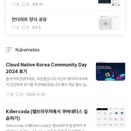
접속하기
0
0
조회
15
만다라트 양식 공유
2
0
조회
5
Kubernetes
분류 전체보기
주요 글 목록
Cloud Native Korea Community Day
2024 후기
글 내용
들어가며안녕하세요, 라온클입니다.지난주 행사에 다녀와
서 간단하게 후기를 작성해보았습니다.행사 개요 행사 일
시 : 2024년 9월 24일 화요일행사 장소 : 백범김구기념관
작성시간
8
0
2024. 9. 30.
행사 홈페이지 : https://kcd-korea.net/ 행사 후기 들
었던 발표 중 송지형님의 하이브리드 클라우드 환경에서
쿠버네티스와 오픈소를 활용하여 데이트 분석 플랫폼을 구
Killercoda (웹브라우저에서 쿠버네티스 실
축한 경험담을 인상깊게 들어서 정리해보았습니다.발표 :
습하기)
송지형 님의 1. 자율주행 업계 상황- 유럽 GSR(General
글 내용
Safety Regulation)이 자동차 제조업체 규제 표준을 강
Killercoda 소개Killercoda는 웹브라우저 환경에서 쿠