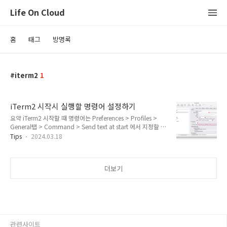
Life On Cloud
홈
태그
방명록
iterm2
1
iTerm2 시작시 실행할 명령어 설정하기
요약 iTerm2 시작할 때 명령어는 Preferences > Profiles >
General탭 > Command > Send text at start 에서 지정할 수
있습니다. 활용 예시1: cd 먼저 기본 명령어로 테스트해보겠습
Tips
2024.03.18
니다. Send text at start에 Kubernetes 디렉토리로 이동하는
cd명령어를 입력해봅니다. cd ~/Kubernetes cd 명령어가 잘
작동하는 것을 확인할 수 있습니다. 하지만 이는 Working
더보기
Directory에서 설정 가능한 부분이기 때문에 굳이 Commnad
로 설정할 필요는 없습니다. 예시2: && 이번엔 여러 명령어를
&& 로 묶어서 실행해보겠습니다. echo "Why do we fall?"
&& echo "So we can learn to pi..
관련사이트