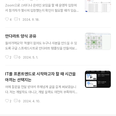
글 내용
Zoom으로 스터디나 온라인 모임을 할 때 운영자 입장에
서 참가자가 몇시에 입장했는지 확인이 필요할 때가 있습
니다. (예: 6시까지 입장 안 하면 지각처리해서 보증금에서
4
1
2024. 9. 18.
차감하기 등등) 줌 회의 호스트의 관리자 메뉴에서 누가 몇
분에 들어왔는지 확인할 수 있습니다. 1. 계정 관리 > 보고
서 > 활성 호스트 > 회의별 메뉴로 이동합니다.https://us
만다라트 양식 공유
06web.zoom.us/account/report/user#/ 2. 회의
글 내용
목록에서 확인하고자 하는 회의에 참가자 수를 클릭합니
들어가며요약: 엑셀이 없어도 누구나 사본을 만드실 수 있
다. 3. '참가 시간' 열에서 사용자가 회의에 입장한 시각을
도록 구글 스프레드시트로 만다라트 템플릿을 만들어보았
확인할 수 있습니다.(게스트 허용시 사용자 이메일은 표시
습니다. 편하게 사용하세요 :)만다라트는 '내가 이루고싶은
되지 않는 대신 사용자 이름(Display Name)으로 구별이
2
0
2024. 5. 1.
핵심 목표를 이루기 위해서 어떤 하위 목표와 행동이 수반
가능합니다.)
되어야 하는지 시각적으로 보여주는 목표 관리 기법입니
다. 만다라트에 대한 자세한 설명과 사용법은 인터넷을 참
IT를 프론트엔드로 시작하고자 할 때 시간을
고하세요 :) 만다라트 템플릿 사용방법1. 템플릿 링크로
접속 후, 마음의 드는 색깔을 고릅니다.현재 빨간색, 노란
아끼는 선택지는
글 내용
색, 초록색, 하늘색, 파랑색, 핑크색, 보라색 만다라트 탭을
어제 질문을 전달 받아서 주제넘게 글을 길게 써보았습니
만들어두었습니다. [공유용]만다라트 made by 라온클사
다. 저는 개발자도 아니고, 개발 실력도 여전히 부족하지만
용 예시 감사일기 쓰기,가까운 거리는 걸어서 가기,12시
저 또한 책 한권으로 IT업계로 취직할 수 있는 계기가 되었
전에 잠들기,1주 1포스팅,기술문서 한장 읽고 퇴근하기,공
2
0
2024. 4. 10.
기에 주제넘지만 경험담을 포함하여 아래와 같이 답변을
부를 의식적으로 즐기기..
전달드렸습니다. Q. IT 경험 전혀 없는 분이 전직을 위해 I
T(프론트쪽)하고자 하면 뭐부터 해야할까요? 부트캠프는