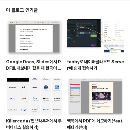
아닌 것 같은데.. A. 요약: 프론트엔드 책 한권을 처음부터
끝까지 따라하며 실습해보는 것을 권합니다. 1. 바로 부트
이 블로그 인기글
캠프/국비학원 들어가는 것은 권장하지 않습니다. 불필요
한 이동시간 많이 들고요. 개발, 특히 프론트 관련 교육 리
소스는 인터넷에 많기 때문에 이미 어느정도 잘하는 동기
들이 많을텐데 문의주신 분의 성향or나이에 따라 이게 매
우 부정적으로 작용(열등감)..
Google Docs, Slides에서 P
tabby로 네이버클라우드 Serve
DF로 내보내기 했을 때 한국어 글
r에 쉽게 접속하기
꼴이 깨지는 이슈
Killercoda (웹브라우저에서 쿠
맥북에서 PDF에 메모하기(feat.
버네티스 실습하기)
베타리뷰어)