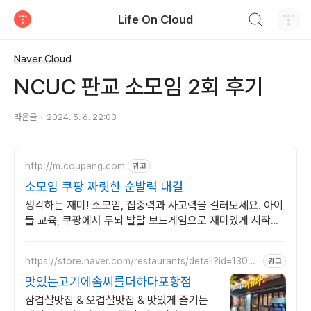
검색하기
Life On Cloud
티스토리
Naver Cloud
NCUC 판교 소모임 2회 후기
라온클
2024. 5. 6. 22:03
http://m.coupang.com
광고
소모임 쿠팡 짜릿한 순발력 대결
생각하는 재미! 소모임, 집중력과 사고력을 길러보세요. 아이
들 교육, 쿠팡에서 두뇌 발달 보드게임으로 재미있게 시작하
세요.
https://store.naver.com/restaurants/detail?id=13091
광고
61458
맛있는고기에솜씨를더하다포항점
삼겹살맛집 & 오겹살맛집 & 맛있게 즐기는