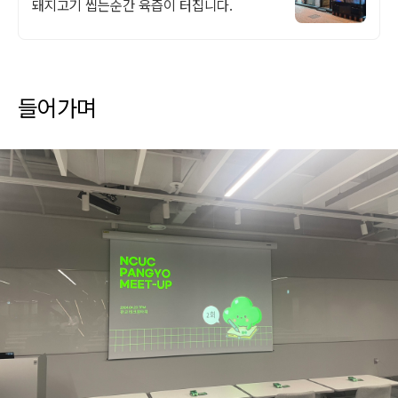
돼지고기 씹는순간 육즙이 터집니다.
들어가며