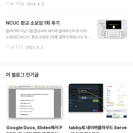
0
0
2024. 4. 5.
터이자, SSH클라이언트입니다. 일반적으로 IT서적에서
터미널 접속하는 부분을 설명할 때 지면과 잉크를 아껴야
하는 상황 때문에 Windows전용인 SuperPutty나, Ma
NCUC 판교 소모임 1회 후기
cOS전용인 iterms2으로만 하나의 운영체제 기준으로 설
글 내용
명을 하는 경우가 일반적입니다. 하지만 Tabby는 Windo
들어가며 지난 7월 판교에서 네이버 클라우드의 첫 지역
ws, MacOS, Linux 를 모두 지원하기 때문에 셋 중 어느
소모임인 NCUC 판교 소모임 1회를 열게 되었습니다. NC
운영체제를 사용하는 독자가 보아도 UI/UX 관점에서 일관
UC 판교 소모임이란? 판교에서 활동하는 네이버 클라우드
된 설명을 할 수 있다는 장점이 있습니다. 또한 밝은 색상
3
1
2023. 9. 3.
유저 분들이 오프라인에서 만나 정보를 나누고 네트워킹하
테마를 선택하여 스크린샷을 삽입하면 잉크도 절약할 수
는 지역 소모임입니다. 한국의 AWS 사용자 분들이 판교,
있어서..
성수, 구로디지털단지 등 지역 소모임에서 기술 발표하고,
네트워킹하는 문화를 만들어온 것처럼, 네이버 클라우드
사용자 분들도 오프라인에서 정보를 나누고 네트워킹하자
이 블로그 인기글
는, 즉 유저 생태계를 활성화하자는 취지로 지역 소모임을
만들게 되었습니다. 판교 소모임을 기획한 Owner는 네이
버 클라우드 주니어마스터 윤서율 님이고, 저는 감사히도
Pair로 함께 하게 되어 같이 행사를 준비하게 되었습니다!
행사 후기 시간표 행사 진행 순서는..
Google Docs, Slides에서 P
tabby로 네이버클라우드 Serve