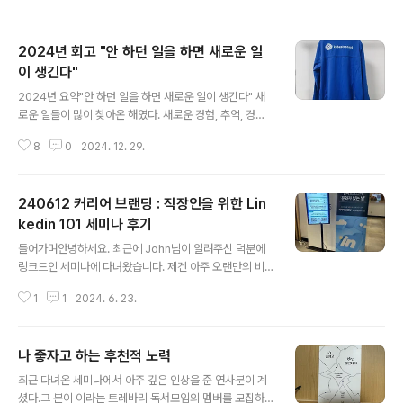
undation/223749984623 청년재단 홈페이지 > 신청
하는 곳 : https://kyf.or.kr/user/business/business
2024년 회고 "안 하던 일을 하면 새로운 일
Guide.do '청년다다름사업'은 청년재단에서 도움이 필
요한 청년들 대상으로 지원하는 사업입니다.2019년부터
이 생긴다"
글 내용
매해 진행하고 있으며, 저는 5년전 취준생일 때 청년다다
2024년 요약"안 하던 일을 하면 새로운 일이 생긴다" 새
름사업의 전신인 '청년맞춤형지원사업'에 2020년에 참여
로운 일들이 많이 찾아온 해였다. 새로운 경험, 추억, 경력
했었습니다 :) 일년동안 교육비, 식비, 건강검진, 애로사항
이 생겼고, 천문대에서 별을 본다는 버킷리스트를 달성했
지원 등 많은..
8
0
2024. 12. 29.
다. 공적으로는 내가 하는 업무가 넓고 무거워졌고, 사적으
로는 내 주변 사람을 힘들게 했던 내 부끄러운 단점을 메꿔
서 뿌듯한 적도 있었다.기술적인 발전은 미진했다. 상반기
240612 커리어 브랜딩 : 직장인을 위한 Lin
에 우주인자켓에 미쳐서 달리다가, 달성하자마자 풀어져서
하반기부터 그냥 일만 한 것 같다. 항상 느끼는 거지만 바쁘
kedin 101 세미나 후기
글 내용
다는 것에 도취되면 안되는 것 같다.. 언제나 부지런히 공부
들어가며안녕하세요. 최근에 John님이 알려주신 덕분에
하고 성취하는 IT지인들을 보며 습관적으로 기죽고, 또 습
링크드인 세미나에 다녀왔습니다. 제겐 아주 오랜만의 비I
관적으로 맘을 달랜다. 나는 나이가 먹어도 여전히 자신감
T직군 행사였는데요. 꽤 강렬한 인상깊은 시간을 보내서
이 없고 어두운 성격일 것 같다. 그래도 도전하면 아주 조금
1
1
2024. 6. 23.
정리해봅니다. LinkedIn이란? LinkedIn은 커리어 기반
은 변화한다는걸 올해 배워..
의 SNS입니다.링크드인 프로필에 자신의 경력, 학력, 성과
가 담긴 사실상 온라인 이력서와 다름없는 내용을 작성하
나 좋자고 하는 후천적 노력
고, 페이스북에 근황, 인스타에 사진을 올리는 것처럼 링크
글 내용
드인에서는 업무 이야기를 주고받으며 네트워킹합니다.커
최근 다녀온 세미나에서 아주 깊은 인상을 준 연사분이 계
리어 기반 서비스이기 때문에, 기업은 채용공고를 올리고,
셨다.그 분이 이라는 트레바리 독서모임의 멤버를 모집하