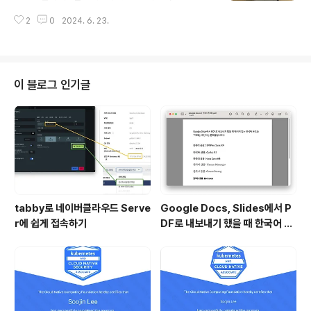
구직자는 채용공고에 지원할 수도 있으며, 또 업계 사람들
신다길래 현장에서 냉큼 신청했다. 그래서 백만년만에 쓴
끼리 메시지를 주고받으며 커피챗도 활발히 진행하는 플랫
2
0
2024. 6. 23.
독후감.첫번째 모임 책 제목은 다. 나 좋자고 하는 일인데
폼입니다. 사실 링크드인은 아직 한국에서 페이스북, 인스
요 - 예스24“세상과 타협하지 않고 일터를 선택한 사람에
타, 트위터(현 X)만큼 많은 사용자..
게는 어떤 건강한 마음이 깃들어 있을까?”2030을 위한
진로 인터뷰집 『나 좋자고 하는 일인데요』뜨인돌출판사에
서 일과 진로를 고민하는 2030을www.yes24.com -
이 블로그 인기글
-- 어릴 때는 무심결에 싫어했고, 회사에서 주니어 생활
을 하는 지금은 마음 속으로 거리를 두는 사람들이 있다. 바
로 불평만 하는 사람, 그리고 자기연민에 빠진 사람들이
다. 반대로 호감이 가다못해 경이로움을 사람들은 '그럼에
도 불구하고' 좋은 점을 발견하..
tabby로 네이버클라우드 Serve
Google Docs, Slides에서 P
r에 쉽게 접속하기
DF로 내보내기 했을 때 한국어 글
꼴이 깨지는 이슈