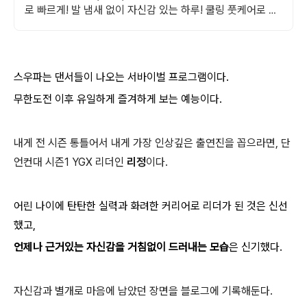
로 빠르게! 발 냄새 없이 자신감 있는 하루! 쿨링 풋케어로 산
뜻하게 와우회원 무료배송.
스우파는
댄서들이 나오는 서바이벌 프로그램이다.
무한도전 이후 유일하게 즐겨하게 보는 예능이다.
내게 전 시즌 통틀어서 내게 가장 인상깊은 출연진을 꼽으라면, 단
언컨대 시즌1 YGX 리더인
리정
이다.
어린 나이에 탄탄한 실력과 화려한 커리어로 리더가 된 것은 신선
했고,
언제나
근거있는 자신감을 거침없이 드러내는 모습
은 신기했다.
자신감과 별개로 마음에 남았던 장면을 블로그에 기록해둔다.