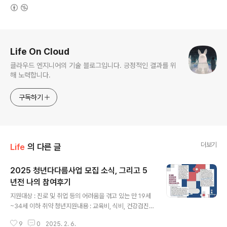
(새창열림)
로그 정보
Life On Cloud
클라우드 엔지니어의 기술 블로그입니다. 긍정적인 결과를 위
해 노력합니다.
구독하기
더보기
Life
의 다른 글
2025 청년다다름사업 모집 소식, 그리고 5
년전 나의 참여후기
글 내용
지원대상 : 진로 및 취업 등의 어려움을 겪고 있는 만 19세
~34세 이하 취약 청년지원내용 : 교육비, 식비, 건강검진
비용 등 지원신청기간 : 2월 10일~2월 16일 청년재단 블
9
0
2025. 2. 6.
로그 포스팅 : https://blog.naver.com/youthhopefo