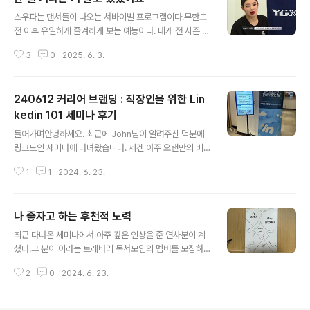
글 내용
요한 청년들 대상으로 지원하는 사업입니다.2019년부터
스우파는 댄서들이 나오는 서바이벌 프로그램이다.무한도
매해 진행하고 있으며, 저는 5년전 취준생일 때 청년다다
전 이후 유일하게 즐겨하게 보는 예능이다. 내게 전 시즌 통
름사업의 전신인 '청년맞춤형지원사업'에 2020년에 참여
틀어서 내게 가장 인상깊은 출연진을 꼽으라면, 단언컨대
했었습니다 :) 일년동안 교육비, 식비, 건강검진, 애로사항
3
0
2025. 6. 3.
시즌1 YGX 리더인 리정이다. 어린 나이에 탄탄한 실력과
지원 등 많은..
화려한 커리어로 리더가 된 것은 신선했고, 언제나 근거있
는 자신감을 거침없이 드러내는 모습은 신기했다. 자신감
240612 커리어 브랜딩 : 직장인을 위한 Lin
과 별개로 마음에 남았던 장면을 블로그에 기록해둔다. 설
명 : 리더 계급 안무 선정을 위해 리더끼리 투표를 진행했
kedin 101 세미나 후기
글 내용
고, 허니제이, 노제가 최종 후보로 뽑힌 상황이다.(영상 25
들어가며안녕하세요. 최근에 John님이 알려주신 덕분에
분 26초부터 26분 32초까지) 리정 : 근데, 그러면 지금..
링크드인 세미나에 다녀왔습니다. 제겐 아주 오랜만의 비I
후보가 안 된 분들은 어필하고 그럴만한 게 없나요..?모니
T직군 행사였는데요. 꽤 강렬한 인상깊은 시간을 보내서
카 : 지금 이제 없어진 거지. 예선 탈락.리정 : 근데 안..하고
1
1
2024. 6. 23.
정리해봅니다. LinkedIn이란? LinkedIn은 커리어 기반
싶으세요..
의 SNS입니다.링크드인 프로필에 자신의 경력, 학력, 성과
가 담긴 사실상 온라인 이력서와 다름없는 내용을 작성하
나 좋자고 하는 후천적 노력
고, 페이스북에 근황, 인스타에 사진을 올리는 것처럼 링크
글 내용
드인에서는 업무 이야기를 주고받으며 네트워킹합니다.커
최근 다녀온 세미나에서 아주 깊은 인상을 준 연사분이 계
리어 기반 서비스이기 때문에, 기업은 채용공고를 올리고,
셨다.그 분이 이라는 트레바리 독서모임의 멤버를 모집하
구직자는 채용공고에 지원할 수도 있으며, 또 업계 사람들
신다길래 현장에서 냉큼 신청했다. 그래서 백만년만에 쓴
끼리 메시지를 주고받으며 커피챗도 활발히 진행하는 플랫
2
0
2024. 6. 23.
독후감.첫번째 모임 책 제목은 다. 나 좋자고 하는 일인데
폼입니다. 사실 링크드인은 아직 한국에서 페이스북, 인스
요 - 예스24“세상과 타협하지 않고 일터를 선택한 사람에
타, 트위터(현 X)만큼 많은 사용자..
게는 어떤 건강한 마음이 깃들어 있을까?”2030을 위한