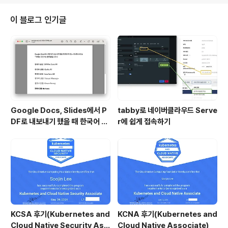
진로 인터뷰집 『나 좋자고 하는 일인데요』뜨인돌출판사에
서 일과 진로를 고민하는 2030을www.yes24.com -
이 블로그 인기글
-- 어릴 때는 무심결에 싫어했고, 회사에서 주니어 생활
을 하는 지금은 마음 속으로 거리를 두는 사람들이 있다. 바
로 불평만 하는 사람, 그리고 자기연민에 빠진 사람들이
다. 반대로 호감이 가다못해 경이로움을 사람들은 '그럼에
도 불구하고' 좋은 점을 발견하..
Google Docs, Slides에서 P
tabby로 네이버클라우드 Serve
DF로 내보내기 했을 때 한국어 글
r에 쉽게 접속하기
꼴이 깨지는 이슈
KCSA 후기(Kubernetes and
KCNA 후기(Kubernetes and
Cloud Native Security Ass
Cloud Native Associate)