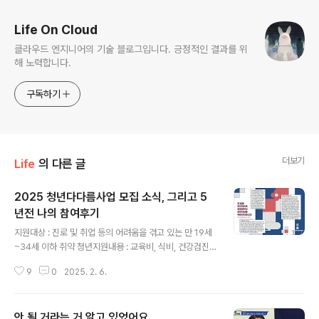
Life On Cloud
클라우드 엔지니어의 기술 블로그입니다. 긍정적인 결과를 위
해 노력합니다.
구독하기
더보기
Life
의 다른 글
2025 청년다다름사업 모집 소식, 그리고 5
년전 나의 참여후기
글 내용
지원대상 : 진로 및 취업 등의 어려움을 겪고 있는 만 19세
~34세 이하 취약 청년지원내용 : 교육비, 식비, 건강검진
비용 등 지원신청기간 : 2월 10일~2월 16일 청년재단 블
9
0
2025. 2. 6.
로그 포스팅 : https://blog.naver.com/youthhopefo
undation/223749984623 청년재단 홈페이지 > 신청
하는 곳 : https://kyf.or.kr/user/business/business
안 될 거라는 거 알고 있었어요
Guide.do '청년다다름사업'은 청년재단에서 도움이 필