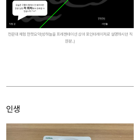
천문대 체험 한컷요약(밤하늘을 프레젠테이션 삼아 포인터레이저로 설명하시던 직
원분..)
인생