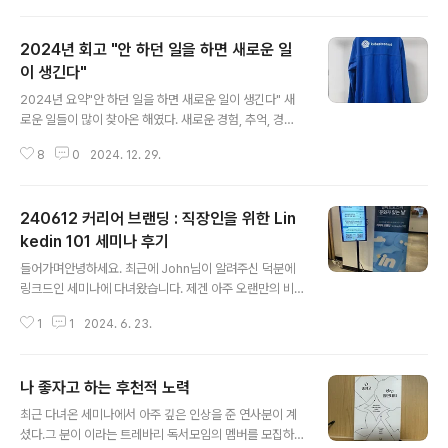
undation/223749984623 청년재단 홈페이지 > 신청
하는 곳 : https://kyf.or.kr/user/business/business
2024년 회고 "안 하던 일을 하면 새로운 일
Guide.do '청년다다름사업'은 청년재단에서 도움이 필
요한 청년들 대상으로 지원하는 사업입니다.2019년부터
이 생긴다"
글 내용
매해 진행하고 있으며, 저는 5년전 취준생일 때 청년다다
2024년 요약"안 하던 일을 하면 새로운 일이 생긴다" 새
름사업의 전신인 '청년맞춤형지원사업'에 2020년에 참여
로운 일들이 많이 찾아온 해였다. 새로운 경험, 추억, 경력
했었습니다 :) 일년동안 교육비, 식비, 건강검진, 애로사항
이 생겼고, 천문대에서 별을 본다는 버킷리스트를 달성했
지원 등 많은..
8
0
2024. 12. 29.
다. 공적으로는 내가 하는 업무가 넓고 무거워졌고, 사적으
로는 내 주변 사람을 힘들게 했던 내 부끄러운 단점을 메꿔
서 뿌듯한 적도 있었다.기술적인 발전은 미진했다. 상반기
240612 커리어 브랜딩 : 직장인을 위한 Lin
에 우주인자켓에 미쳐서 달리다가, 달성하자마자 풀어져서
하반기부터 그냥 일만 한 것 같다. 항상 느끼는 거지만 바쁘
kedin 101 세미나 후기
글 내용
다는 것에 도취되면 안되는 것 같다.. 언제나 부지런히 공부
들어가며안녕하세요. 최근에 John님이 알려주신 덕분에
하고 성취하는 IT지인들을 보며 습관적으로 기죽고, 또 습
링크드인 세미나에 다녀왔습니다. 제겐 아주 오랜만의 비I
관적으로 맘을 달랜다. 나는 나이가 먹어도 여전히 자신감
T직군 행사였는데요. 꽤 강렬한 인상깊은 시간을 보내서
이 없고 어두운 성격일 것 같다. 그래도 도전하면 아주 조금
1
1
2024. 6. 23.
정리해봅니다. LinkedIn이란? LinkedIn은 커리어 기반
은 변화한다는걸 올해 배워..
의 SNS입니다.링크드인 프로필에 자신의 경력, 학력, 성과
가 담긴 사실상 온라인 이력서와 다름없는 내용을 작성하
나 좋자고 하는 후천적 노력
고, 페이스북에 근황, 인스타에 사진을 올리는 것처럼 링크
글 내용
드인에서는 업무 이야기를 주고받으며 네트워킹합니다.커
최근 다녀온 세미나에서 아주 깊은 인상을 준 연사분이 계
리어 기반 서비스이기 때문에, 기업은 채용공고를 올리고,
셨다.그 분이 이라는 트레바리 독서모임의 멤버를 모집하