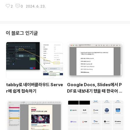
구직자는 채용공고에 지원할 수도 있으며, 또 업계 사람들
신다길래 현장에서 냉큼 신청했다. 그래서 백만년만에 쓴
끼리 메시지를 주고받으며 커피챗도 활발히 진행하는 플랫
2
0
2024. 6. 23.
독후감.첫번째 모임 책 제목은 다. 나 좋자고 하는 일인데
폼입니다. 사실 링크드인은 아직 한국에서 페이스북, 인스
요 - 예스24“세상과 타협하지 않고 일터를 선택한 사람에
타, 트위터(현 X)만큼 많은 사용자..
게는 어떤 건강한 마음이 깃들어 있을까?”2030을 위한
진로 인터뷰집 『나 좋자고 하는 일인데요』뜨인돌출판사에
서 일과 진로를 고민하는 2030을www.yes24.com -
이 블로그 인기글
-- 어릴 때는 무심결에 싫어했고, 회사에서 주니어 생활
을 하는 지금은 마음 속으로 거리를 두는 사람들이 있다. 바
로 불평만 하는 사람, 그리고 자기연민에 빠진 사람들이
다. 반대로 호감이 가다못해 경이로움을 사람들은 '그럼에
도 불구하고' 좋은 점을 발견하..
tabby로 네이버클라우드 Serve
Google Docs, Slides에서 P
r에 쉽게 접속하기
DF로 내보내기 했을 때 한국어 글
꼴이 깨지는 이슈