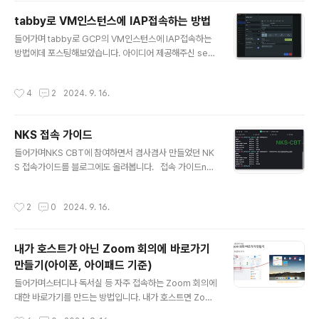
06web.zoom.us/account/report/user#/ 2. 회의
tabby로 VM인스턴스에 IAP접속하는 방법
목록에서 확인하고자 하는 회의에 참가자 수를 클릭합니
글 내용
다. 3. '참가 시간' 열에서 사용자가 회의에 입장한 시각을
들어가며 tabby로 GCP의 VM인스턴스에 IAP접속하는
확인할 수 있습니다.(게스트 허용시 사용자 이메일은 표시
방법에데 포스팅해보았습니다. 아이디어 제공해주신 sear
되지 않는 대신 사용자 이름(Display Name)으로 구별이
ch5님 감사합니다.search5님 블로그 : https://titaniu
가능합니다.)
m-haiku-594.appspot.com/blog/python-pyen
작성시간
4
2
2024. 9. 16.
v/ search5님 유튜브 : https://www.youtube.com/
@weeklypython 요약의의 : GCP 웹콘솔이 아닌 로컬
에서 IAP 접속을 할 수 있다는 것에 의의가 있다.IAP 터널
NKS 접속 가이드
링의 장점보안을 위해 bastion을 통하지 않아도 된다.웹
글 내용
브라우저 SSH창이 아니라 로컬에서 나의 tabby창에서
들어가며NKS CBT에 참여하면서 겸사겸사 만들었던 NK
하기 때문에 개발자 생산성이 올라간다.IAP 터널링의 단점
S 접속가이드를 블로그에도 올려봅니다. 접속 가이드nc
: 1시간동안 켜놓고 아무 동작도 안 하면 세션이 끊긴다.상
p-iam-authenticator 설치*MacOS 기준Homebre
세내용1단계 :..
w로 설치합니다. brew tap NaverCloudPlatform/ta
작성시간
2
0
2024. 9. 16.
pbrew install ncp-iam-authenticatorIAM 인증 ku
beconfig 생성/업데이트ncp-iam-authenticator API
인증키값 설정OS 환경변수를 설정합니다.vi ~/.zshrcNC
내가 호스트가 아닌 Zoom 회의에 바로가기
LOUD_ACCESS_KEY : Access Key IDNCLOUD_S
만들기(아이폰, 아이패드 기준)
ECRET_KEY : Secret Key[참고] 로그인 후 마이 페이지
글 내용
>계정 관리>인증키 관리 메뉴에서 확인할 수 있습니다.$
들어가며스터디나 독서실 등 자주 접속하는 Zoom 회의에
export NCLOUD_ACCESS_KEY=A..
대한 바로가기를 만드는 방법입니다. 내가 호스트면 Zoo
m앱에 접속하자마자 다음 회의 링크가 보이겠지만 게스트
작성시간