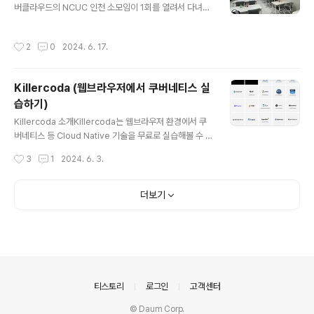
을 하는 지금은 마음 속으로 거리를 두는 사람들이 있다. 바
버클라우드의 NCUC 인천 소모임이 1회를 열려서 다녀왔
로 불평만 하는 사람, 그리고 자기연민에 빠진 사람들이
습니다. 행사 개요행사 일시 : 2024년 5월 28일 화요일 1
다. 반대로 호감이 가다못해 경이로움을 사람들은 '그럼에
9:00 ~ 21:00행사 장소 : CJ올리브네트웍스 K-디지털
작성시간
2
0
2024. 6. 17.
도 불구하고' 좋은 점을 발견하..
플랫폼(인천시 연수구 인천타워대로99 애니오션빌딩 6
층) 이 외에Naver Cloud User Community 모임 정보
는 여기서 보실 수 있습니다. https://www.meetup.co
Killercoda (웹브라우저에서 쿠버네티스 실
m/ko-KR/navercloud-user-community/행사 내용
습하기)
인천 소모임 소개NCUC 인천 소모임이란?NCUC(Naver
글 내용
Cloud User Community) 지역 소모임은 네이버 클라
Killercoda 소개Killercoda는 웹브라우저 환경에서 쿠
우드를 사용하는 유저 분들이 오프라인에서 만나 정보를
버네티스 등 Cloud Native 기술을 무료로 실습해볼 수 있
나누고 네트워킹하는 지역 소모임입니..
는 사이트입니다.(killer.sh 아닙니다!) 홈페이지에 들어가
작성시간
3
1
2024. 6. 3.
보시면, 쿠버네티스 말고도 다양한 오픈소스들을 웹브라우
저 환경에서 실습해볼 수 있습니다.- Killercoda 홈페이
지: https://killercoda.com/ Killercoda에 Creator
더보기
신청하기Creator로 신청하면, 실습 환경을 구성할 수
도 있다는 사실을 알게 되어 관련 링크를 공유드립니다.- C
reator 신청하기 : https://killercoda.com/creator
s - 구성 가능한 실습환경 예시 : https://killercoda.co
m/examples Killercoda의 ..
의안내
티스토리
로그인
고객센터
© Daum Corp.