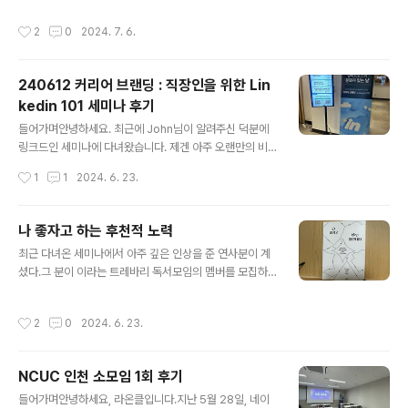
신 네이버 클라우드 마케팅팀 담당자 분들께..
4%B7/ 화면 내 애플리케이션 창들을 모니터 크게 맞게 배
작성시간
2
0
2024. 7. 6.
치해주는 툴입니다.터미널 창을 여러개 띄워두거나,화상
회의하면서 문서 작성할 때 편리하게 사용할 수 있습니
다. Chrome 웹 브라우저 탭그룹chrome://flags장기간
240612 커리어 브랜딩 : 직장인을 위한 Lin
프로젝트 중이라 접속하는 웹페이지 여러개를 자주 띄워놔
kedin 101 세미나 후기
야 하는 경우, 탭그룹으로 묶어서 관리할 수 있습니다.기존
글 내용
북마크 폴더와의 차이점은 접었다 펼수 있다는 것이 특징
들어가며안녕하세요. 최근에 John님이 알려주신 덕분에
입니다.탭그룹도 자주 쓰는 기능이라 영상으로 만들어보았
링크드인 세미나에 다녀왔습니다. 제겐 아주 오랜만의 비I
습니다.https://www.youtube.com/watch?v=3f5M
T직군 행사였는데요. 꽤 강렬한 인상깊은 시간을 보내서
작성시간
1
1
2024. 6. 23.
D..
정리해봅니다. LinkedIn이란? LinkedIn은 커리어 기반
의 SNS입니다.링크드인 프로필에 자신의 경력, 학력, 성과
가 담긴 사실상 온라인 이력서와 다름없는 내용을 작성하
나 좋자고 하는 후천적 노력
고, 페이스북에 근황, 인스타에 사진을 올리는 것처럼 링크
글 내용
최근 다녀온 세미나에서 아주 깊은 인상을 준 연사분이 계
드인에서는 업무 이야기를 주고받으며 네트워킹합니다.커
셨다.그 분이 이라는 트레바리 독서모임의 멤버를 모집하
리어 기반 서비스이기 때문에, 기업은 채용공고를 올리고,
신다길래 현장에서 냉큼 신청했다. 그래서 백만년만에 쓴
구직자는 채용공고에 지원할 수도 있으며, 또 업계 사람들
독후감.첫번째 모임 책 제목은 다. 나 좋자고 하는 일인데
끼리 메시지를 주고받으며 커피챗도 활발히 진행하는 플랫
작성시간
2
0
2024. 6. 23.
요 - 예스24“세상과 타협하지 않고 일터를 선택한 사람에
폼입니다. 사실 링크드인은 아직 한국에서 페이스북, 인스
게는 어떤 건강한 마음이 깃들어 있을까?”2030을 위한
타, 트위터(현 X)만큼 많은 사용자..
진로 인터뷰집 『나 좋자고 하는 일인데요』뜨인돌출판사에
NCUC 인천 소모임 1회 후기
서 일과 진로를 고민하는 2030을www.yes24.com -
글 내용
-- 어릴 때는 무심결에 싫어했고, 회사에서 주니어 생활
들어가며안녕하세요, 라온클입니다.지난 5월 28일, 네이