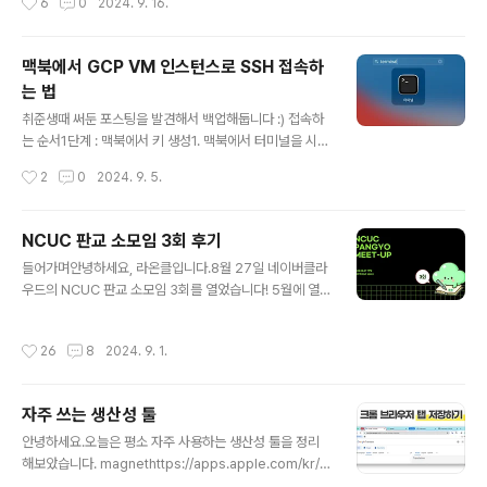
6
0
2024. 9. 16.
인 경우엔 일일히 Zoom URL을 타고 들어가야하는 불편
함이 있습니다.특히, 카카오톡 공지에 있는 Zoom URL로
접속하면 카카오톡 인앱브라우저가 먼저 열리고, 그 인앱
맥북에서 GCP VM 인스턴스로 SSH 접속하
브라우저에서 공유 > Safari 브라우저에서 열기 를 클릭해
는 법
야 Zoom앱이 열리는 번거로움이 있습니다. 방법아이폰
글 내용
의 단축어 앱에서 Zoom 회의 참가 단축어를 만들면 내가
취준생때 써둔 포스팅을 발견해서 백업해둡니다 :) 접속하
호스트가 아닌 Zoom 회의도 바로가기를 만들 수 있습니
는 순서1단계 : 맥북에서 키 생성1. 맥북에서 터미널을 시작
다. 아이폰, 아이패드에 보면 단축어 앱이 있습니다.단축
합니다.2. 터미널에 아래 명령어를 입력하여 키를 생성합
작성시간
2
0
2024. 9. 5.
어에 접속 후, + 를 클릭하여 새 단축어를 생성합니다. 앱
니다.# 형식ssh-keygen -t rsa -f {경로}/{키 이름} -C
목록 중 Zoom ..
{접속할 사용자명} # 예시ssh-keygen -t rsa -f ~/Des
ktop/key -C lifeoncloud 3. 암호를 입력하고 enter치
NCUC 판교 소모임 3회 후기
는 절차를 두번 진행합니다.(예시에서는, 자동로그인을 위
글 내용
들어가며안녕하세요, 라온클입니다.8월 27일 네이버클라
하여, 아무것도 입력하지 않고, Enter를 두번 칩니다.) 4.
우드의 NCUC 판교 소모임 3회를 열었습니다! 5월에 열
원하는 경로(예시에서는 데스크톱)에 키 파일이 두개 생긴
린 2회 행사 이후 세달만입니다! 행사 개요 일시 : 8월 27
것을 확인합니다.예시에서 key는 Private key, (뒤에 .p
일 화요일 19시~21시장소 : 한국타이어빌딩 11층 Nclou
ub가 붙은) key.pub 은 Public key입니다.2단계 : ..
작성시간
26
8
2024. 9. 1.
d space(역삼역 4번 출구 근처)*이번 판교소모임 3회 행
사는 강남 Ncloud space에서 열렸습니다. 자세한 이유
는 아래에 계속..https://www.meetup.com/ko-KR/n
자주 쓰는 생산성 툴
avercloud-user-community/events/30275033
글 내용
0/ 현재 NCUC 소모임은 유저 커뮤니티 활성화를 위해 네
안녕하세요.오늘은 평소 자주 사용하는 생산성 툴을 정리
이버 클라우드 마케팅팀에서 많이 도와주고 계십니다.이번
해보았습니다. magnethttps://apps.apple.com/kr/a
행사에서도 장소 지원과 간식/선물까지 든든하게 지원해주
pp/magnet-%EB%A7%88%EA%B7%B8%EB%8