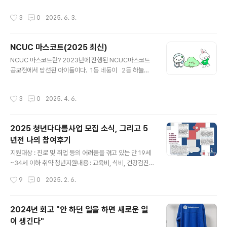
BigQuery ML, BI Engine, 스트리밍 읽기 및 쓰기, Free
시즌1 YGX 리더인 리정이다. 어린 나이에 탄탄한 실력과
Tier, Trial 등등 다양한 가격 체계가 있다. 가격 정책은
작성시간
3
0
2025. 6. 3.
화려한 커리어로 리더가 된 것은 신선했고, 언제나 근거있
자..
는 자신감을 거침없이 드러내는 모습은 신기했다. 자신감
과 별개로 마음에 남았던 장면을 블로그에 기록해둔다. 설
NCUC 마스코트(2025 최신)
명 : 리더 계급 안무 선정을 위해 리더끼리 투표를 진행했
글 내용
고, 허니제이, 노제가 최종 후보로 뽑힌 상황이다.(영상 25
NCUC 마스코트란? 2023년에 진행된 NCUC마스코트
분 26초부터 26분 32초까지) 리정 : 근데, 그러면 지금..
공모전에서 당선된 아이들이다. 1등 네둥이 2등 하늘
후보가 안 된 분들은 어필하고 그럴만한 게 없나요..?모니
이 (하늘이 소녀ver) 넵클이사실 넵클이는 당선작은 아
카 : 지금 이제 없어진 거지. 예선 탈락.리정 : 근데 안..하고
니다.공모전 홍보용으로 그린 아인데 관계자 분들의 반응
작성시간
3
0
2025. 4. 6.
싶으세요..
이 좋아 꼽사리로 끼게 되었다. 인생은 어떻게 될 지 모른
다. 답변을 빨리하는 네이버클라우드 특징을 따서 이름을
넵클이라고 지었다. 위 아이들은 현재 수도권남부소모임
2025 청년다다름사업 모집 소식, 그리고 5
(구 판교소모임)에서 활약하고 있다. 소모임에 오시는 참
년전 나의 참여후기
가자 분들 드리려고 스티커로 뽑았다. 실물이 훠ㅓㅓㄹ씬
글 내용
귀엽고, 참가자분들도 좋아해주셔서 기뻤다. NCUC 마
지원대상 : 진로 및 취업 등의 어려움을 겪고 있는 만 19세
스코트 업데이트NCUC 유저 커뮤니티 아이들답게 소모임
~34세 이하 취약 청년지원내용 : 교육비, 식비, 건강검진
장표에서 활동하는 버전으로 그렸다. 참가자 자기소개 왼
비용 등 지원신청기간 : 2월 10일~2월 16일 청년재단 블
작성시간
9
0
2025. 2. 6.
쪽부터다소곳한 하늘이차분한 네둥..
로그 포스팅 : https://blog.naver.com/youthhopefo
undation/223749984623 청년재단 홈페이지 > 신청
하는 곳 : https://kyf.or.kr/user/business/business
2024년 회고 "안 하던 일을 하면 새로운 일
Guide.do '청년다다름사업'은 청년재단에서 도움이 필
이 생긴다"
요한 청년들 대상으로 지원하는 사업입니다.2019년부터
글 내용