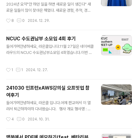
매해 진행하고 있으며, 저는 5년전 취준생일 때 청년다다
2024년 요약"안 하던 일을 하면 새로운 일이 생긴다" 새
름사업의 전신인 '청년맞춤형지원사업'에 2020년에 참여
로운 일들이 많이 찾아온 해였다. 새로운 경험, 추억, 경력
했었습니다 :) 일년동안 교육비, 식비, 건강검진, 애로사항
이 생겼고, 천문대에서 별을 본다는 버킷리스트를 달성했
작성시간
8
0
2024. 12. 29.
지원 등 많은..
다. 공적으로는 내가 하는 업무가 넓고 무거워졌고, 사적으
로는 내 주변 사람을 힘들게 했던 내 부끄러운 단점을 메꿔
서 뿌듯한 적도 있었다.기술적인 발전은 미진했다. 상반기
NCUC 수도권남부 소모임 4회 후기
에 우주인자켓에 미쳐서 달리다가, 달성하자마자 풀어져서
글 내용
들어가며안녕하세요, 라온클입니다.11월 27일은 네이버클
하반기부터 그냥 일만 한 것 같다. 항상 느끼는 거지만 바쁘
라우드의 NCUC 수도권남부소모임 4회였습니다.이번 행
다는 것에 도취되면 안되는 것 같다.. 언제나 부지런히 공부
사는 판교에서 수도권남부소모임으로 확장 후 첫 모임이었
하고 성취하는 IT지인들을 보며 습관적으로 기죽고, 또 습
습니다!행사 개요 일시 : 11월 27일 화요일 19시~21시장
관적으로 맘을 달랜다. 나는 나이가 먹어도 여전히 자신감
작성시간
1
1
2024. 12. 27.
소 : 역삼스퀘어 → 온라인*그러나 대설 경보로 인해, 소모
이 없고 어두운 성격일 것 같다. 그래도 도전하면 아주 조금
임 장소가 역삼스퀘어에서 온라인으로 변경되었습니다☃️..
은 변화한다는걸 올해 배워..
https://www.meetup.com/ko-KR/navercloud-us
241030 인프런xAWS강의실 오프밋업 참
er-community/events/302750330/ 행사 후기'NC
여후기
UC 지역 소모임' 소개 & 3회 피드백NCUC 지역 소모임
글 내용
이란?네이버 클라우드 유저 분들이 오프라인에서 만나 정
들어가며안녕하세요, 라온클 입니다.어제 판교에서 이 열
보를 나누고 네트워킹하는 지역 소모임입니다.NCUC 판
려서 퇴근하자마자 다녀왔습니다. 행사 개요 행사명 : 인
교 소모임은 첫번째 NCUC 지역 소모임이고, 4회부터는
프런xAWS강의실 오프밋업행사 일시 : 2024년 10월 30
작성시간
4
0
2024. 10. 31.
수도..
일 수요일 오후 7시 30분행사 장소 : 인프랩 사무실대상 :
인프런 "쉽게 설명하는 AWS 기초 강의" 수강율이 30%
이상이신 분장소 협찬 : 인프랩https://www.inflearn.co
맥북에서 PDF에 메모하기(feat. 베타리뷰