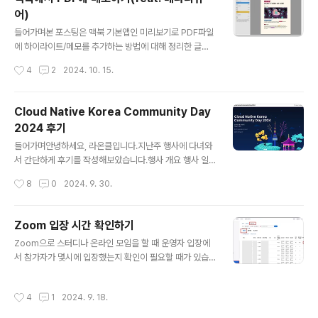
m/ AWS 강의실이란?박상운 님이 운영하시는 인프런 강
어)
의입니다. 인프런 : https://inf.run/2FGMe 유튜브 : http
글 내용
s://www.youtube.com/@AWSClassroom 이번 밋
들어가며본 포스팅은 맥북 기본앱인 미리보기로 PDF파일
업은 쉽게 설명하는 AWS 기초 강의 를 30% 이상 수강한
에 하이라이트/메모를 추가하는 방법에 대해 정리한 글입
사람만 신청할 수 있기 때문에 행사 전날밤, 그리고 다음날
니다.책 베타리뷰어로 참여하기 등등 PDF파일에 메모 추
작성시간
4
2
2024. 10. 15.
출근버스에서 열..
가하실 일이 생기신 분들에게 도움이 되셨으면 좋겠습니
다.참고 : https://support.apple.com/ko-kr/guide/
preview/prvw7450efd7/mac 1. PDF파일에 하이라
Cloud Native Korea Community Day
이트하기1. PDF파일을 미리보기로 실행한 뒤, 우측 상단
2024 후기
Markup메뉴를 클릭합니다. 2. 메모하려는 단어를 드래그
글 내용
한 후, Highlight 오른쪽 드롭다운 아이콘을 클릭하여 색
들어가며안녕하세요, 라온클입니다.지난주 행사에 다녀와
깔을 선택합니다.(예시에서는 Pink)3. 선택한 색상으로 글
서 간단하게 후기를 작성해보았습니다.행사 개요 행사 일
자가 하이라이트된 것을 확인합니다. 2. 하이라이트에
시 : 2024년 9월 24일 화요일행사 장소 : 백범김구기념관
작성시간
8
0
2024. 9. 30.
메모하기1. 하이라이트한 글자 위에서 우클릭..
행사 홈페이지 : https://kcd-korea.net/ 행사 후기 들
었던 발표 중 송지형님의 하이브리드 클라우드 환경에서
쿠버네티스와 오픈소를 활용하여 데이트 분석 플랫폼을 구
Zoom 입장 시간 확인하기
축한 경험담을 인상깊게 들어서 정리해보았습니다.발표 :
글 내용
Zoom으로 스터디나 온라인 모임을 할 때 운영자 입장에
송지형 님의 1. 자율주행 업계 상황- 유럽 GSR(General
서 참가자가 몇시에 입장했는지 확인이 필요할 때가 있습
Safety Regulation)이 자동차 제조업체 규제 표준을 강
니다. (예: 6시까지 입장 안 하면 지각처리해서 보증금에서
화하여 자동차 제조업체들은 '사망자 0 달성'이라는 챌린
차감하기 등등) 줌 회의 호스트의 관리자 메뉴에서 누가 몇
지가 생김. - 고수준의 자율주행(L4수준)을 달성하는 목표
작성시간
4
1
2024. 9. 18.
분에 들어왔는지 확인할 수 있습니다. 1. 계정 관리 > 보고
연도가 점점 뒤로 밀리고 있음. - 압박이 큰 상황에서..
서 > 활성 호스트 > 회의별 메뉴로 이동합니다.https://us