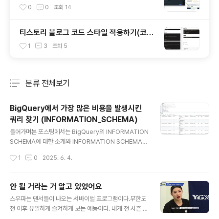
접속하기
0
0
조회
14
티스토리 블로그 코드 스타일 적용하기(코드
문법 강조 플러그인, highlightjs)
1
3
조회
5
분류 전체보기
주요 글 목록
BigQuery에서 가장 많은 비용을 발생시킨
쿼리 찾기 (INFORMATION_SCHEMA)
글 내용
들어가며본 포스팅에서는 BigQuery의 INFORMATION
SCHEMA에 대한 소개와 INFORMATION SCHEMA를
활용하여 BigQuery 비용을 디테일하게 확인하는 방법에
작성시간
1
0
2025. 6. 4.
대해 정리한다.개인적으로 BigQuery는 INFORMATIO
N SCHEMA의 존재를 알기 전후로 나뉘기 때문에 한번쯤
꼭 블로그에 남기고 싶었다. BigQuery 비용 체계BigQu
안 될 거라는 거 알고 있었어요
ery 비용 체계는 크게 두가지 Compute, Storage 비용
글 내용
스우파는 댄서들이 나오는 서바이벌 프로그램이다.무한도
두가지로 나뉜다.Compute 가격은 또 On-demand, C
전 이후 유일하게 즐겨하게 보는 예능이다. 내게 전 시즌 통
apacity 가격 체계로 나뉘고, 그외에 BigQuery Omni,
틀어서 내게 가장 인상깊은 출연진을 꼽으라면, 단언컨대